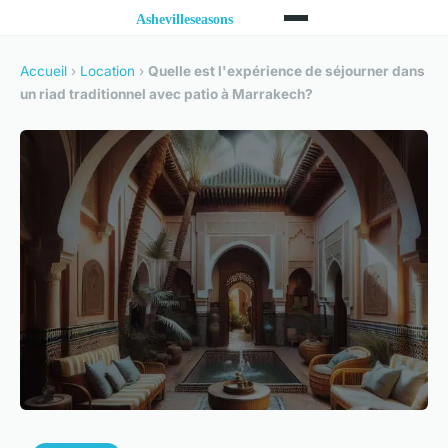
Accueil
›
Location
›
Quelle est l'expérience de séjourner dans
un riad traditionnel avec patio à Marrakech?