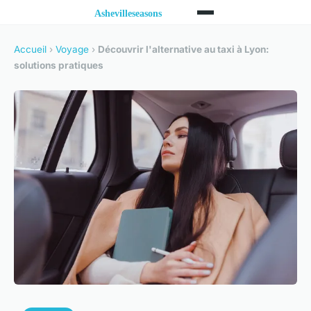
Accueil
›
Voyage
›
Découvrir l'alternative au taxi à Lyon:
solutions pratiques